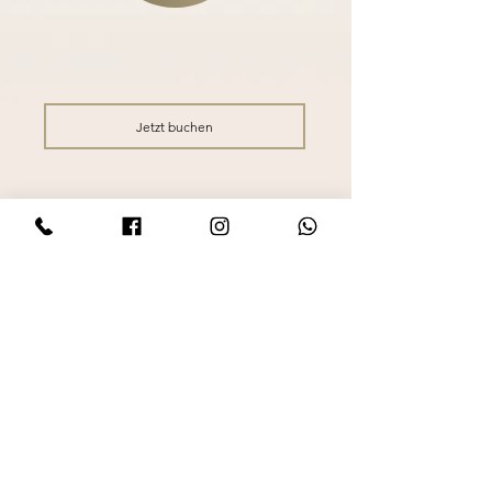
Jetzt buchen
KONTAKT
ANDRIJANA VISAGE
Konsul-Smidt-Str. 70
28217 Bremen
0151 708 986 05
info-andrijanavisage@web.de
ÖFFNUNGSZEITEN