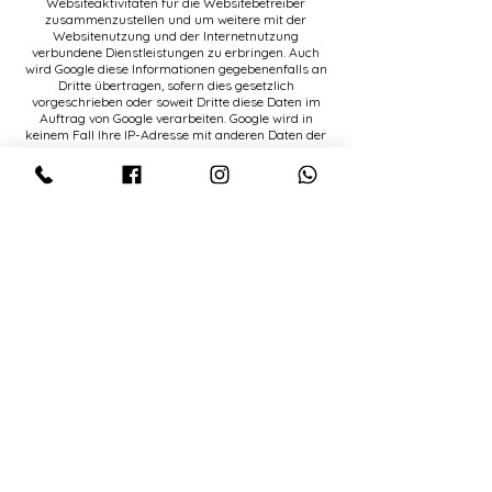
Websiteaktivitäten für die Websitebetreiber
zusammenzustellen und um weitere mit der
Websitenutzung und der Internetnutzung
verbundene Dienstleistungen zu erbringen. Auch
wird Google diese Informationen gegebenenfalls an
Dritte übertragen, sofern dies gesetzlich
vorgeschrieben oder soweit Dritte diese Daten im
Auftrag von Google verarbeiten. Google wird in
keinem Fall Ihre IP-Adresse mit anderen Daten der
Google in Verbindung bringen. Sie können die
Installation der Cookies durch eine entsprechende
Einstellung Ihrer Browser Software verhindern; wir
weisen Sie jedoch darauf hin, dass Sie in diesem
Fall gegebenenfalls nicht sämtliche Funktionen
dieser Website voll umfänglich nutzen können.
Durch die Nutzung dieser Website erklären Sie sich
mit der Bearbeitung der über Sie erhobenen Daten
durch Google in der zuvor beschriebenen Art und
Weise und zu dem zuvor benannten Zweck
einverstanden.
KONTAKT
ANDRIJANA VISAGE
Konsul-Smidt-Str. 70
28217 Bremen